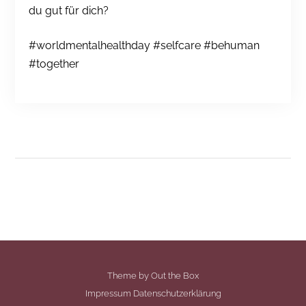
du gut für dich?
#worldmentalhealthday #selfcare #behuman
#together
Theme by
Out the Box
Impressum
Datenschutzerklärung