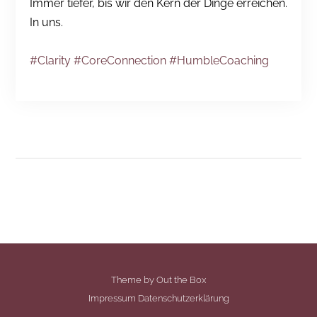
Immer tiefer, bis wir den Kern der Dinge erreichen.
In uns.
#Clarity
#CoreConnection
#HumbleCoaching
Theme by
Out the Box
Impressum
Datenschutzerklärung