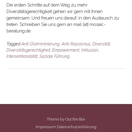
Die ersten Schritte auf dem Weg zu mehr
Diversitätsgerechtigkeit gehen wir gern mit Ihnen
gemeinsam. Und freuen uns darauf, in den Austausch zu
treten. Schreiben Sie uns gern an mail [at] mosaic-
beratung.de
Tagged
Anti-Diskriminierung
,
Anti-Rassismus
,
Diversität
,
Diversitätsgerechtigkeit
,
Empowerment
,
Inklusion
,
Intersektionalität
,
Soziale Führung
Theme by
Out the Box
Impressum
Datenschutzerklärung