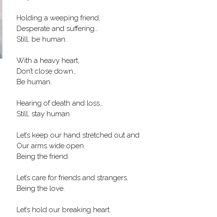
Holding a weeping friend,
Desperate and suffering…
Still, be human.
With a heavy heart,
Don’t close down…
Be human.
Hearing of death and loss…
Still, stay human.
Let’s keep our hand stretched out and
Our arms wide open.
Being the friend.
Let’s care for friends and strangers.
Being the love.
Let’s hold our breaking heart.